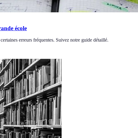
rande école
ertaines erreurs fréquentes. Suivez notre guide détaillé.