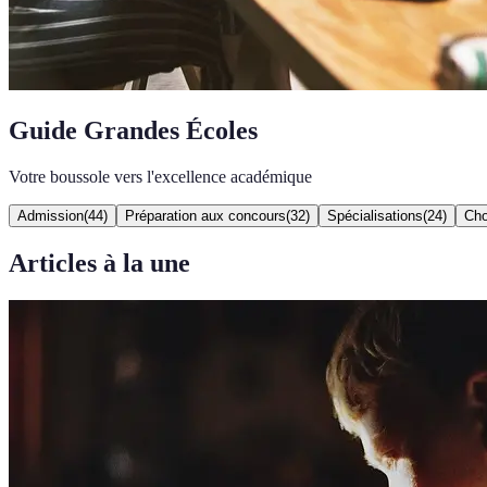
Guide Grandes Écoles
Votre boussole vers l'excellence académique
Admission
(
44
)
Préparation aux concours
(
32
)
Spécialisations
(
24
)
Cho
Articles à la une