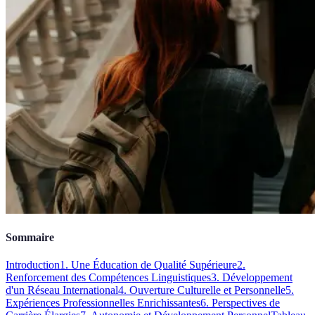
Sommaire
Introduction
1. Une Éducation de Qualité Supérieure
2.
Renforcement des Compétences Linguistiques
3. Développement
d'un Réseau International
4. Ouverture Culturelle et Personnelle
5.
Expériences Professionnelles Enrichissantes
6. Perspectives de