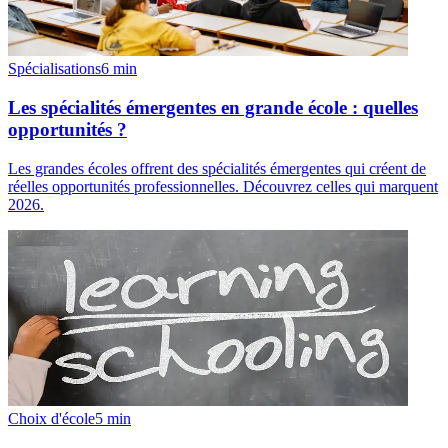
Spécialisations
6
min
Les spécialités émergentes en grande école : quelles
opportunités ?
Les grandes écoles offrent des spécialités émergentes qui créent de
réelles opportunités professionnelles. Découvrez celles qui marquent
2026.
Choix d'école
5
min