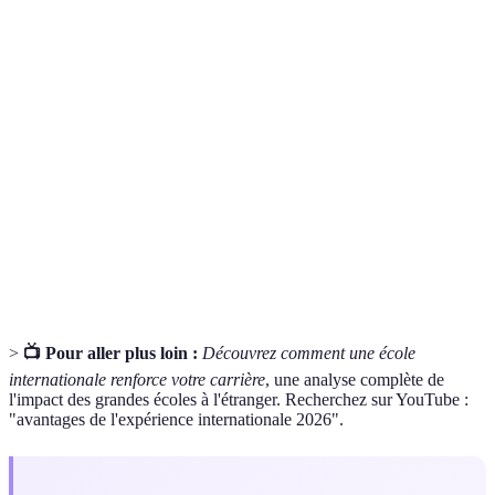
Terme
Définition
Bourse
Aide financière attribuée pour financer les
d'études
études.
Anciens élèves d'un établissement scolaire ou
Alumni
universitaire.
Interaction entre différentes cultures et
Interculturalité
traditions.
>
📺 Pour aller plus loin :
Découvrez comment une école
internationale renforce votre carrière
, une analyse complète de
l'impact des grandes écoles à l'étranger. Recherchez sur YouTube :
"avantages de l'expérience internationale 2026".