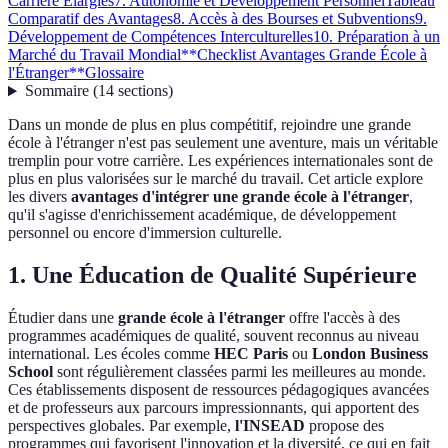
Carrière Élargies
7. Autonomie et Développement Personnel
Tableau
Comparatif des Avantages
8. Accès à des Bourses et Subventions
9.
Développement de Compétences Interculturelles
10. Préparation à un
Marché du Travail Mondial
**Checklist Avantages Grande École à
l'Étranger**
Glossaire
Sommaire
(
14
sections
)
Dans un monde de plus en plus compétitif, rejoindre une grande
école à l'étranger n'est pas seulement une aventure, mais un véritable
tremplin pour votre carrière. Les expériences internationales sont de
plus en plus valorisées sur le marché du travail. Cet article explore
les divers
avantages d'intégrer une grande école à l'étranger
,
qu'il s'agisse d'enrichissement académique, de développement
personnel ou encore d'immersion culturelle.
1. Une Éducation de Qualité Supérieure
Étudier dans une
grande école à l'étranger
offre l'accès à des
programmes académiques de qualité, souvent reconnus au niveau
international. Les écoles comme
HEC Paris
ou
London Business
School
sont régulièrement classées parmi les meilleures au monde.
Ces établissements disposent de ressources pédagogiques avancées
et de professeurs aux parcours impressionnants, qui apportent des
perspectives globales. Par exemple,
l'INSEAD
propose des
programmes qui favorisent l'innovation et la diversité, ce qui en fait