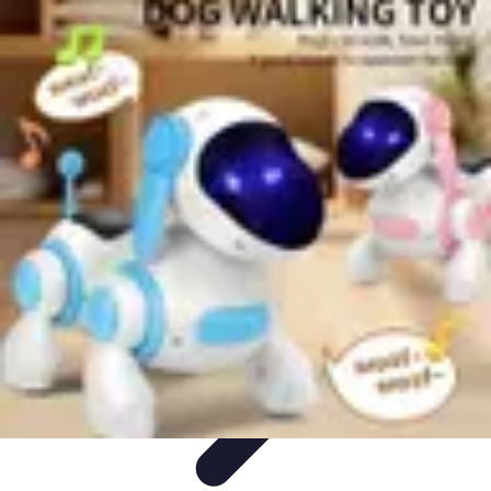
Guide Grandes Écoles
Admission et Préparation
Préparation et Stratégie
Formations
Choix
de l'école
Guides
Guide Grandes Écoles