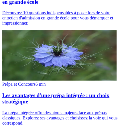
en grande école
Découvrez 10 questions indispensables à poser lors de votre
entretien d'admission en grande école pour vous démarquer et
impressionner.
Prépa et Concours
6
min
Les avantages d'une prépa intégrée : un choix
stratégique
La prépa intégrée offre des atouts majeurs face aux prépas
classiques. Explorez ses avantages et choisissez la voie qui vous
correspond.