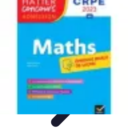
Guide Grandes Écoles
Admission et Préparation
Préparation et Stratégie
Formations
Choix
de l'école
Guides
Guide Grandes Écoles