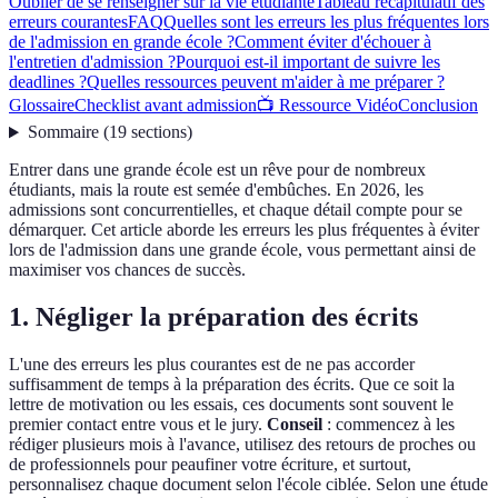
Oublier de se renseigner sur la vie étudiante
Tableau récapitulatif des
erreurs courantes
FAQ
Quelles sont les erreurs les plus fréquentes lors
de l'admission en grande école ?
Comment éviter d'échouer à
l'entretien d'admission ?
Pourquoi est-il important de suivre les
deadlines ?
Quelles ressources peuvent m'aider à me préparer ?
Glossaire
Checklist avant admission
📺 Ressource Vidéo
Conclusion
Sommaire
(
19
sections
)
Entrer dans une grande école est un rêve pour de nombreux
étudiants, mais la route est semée d'embûches. En 2026, les
admissions sont concurrentielles, et chaque détail compte pour se
démarquer. Cet article aborde les erreurs les plus fréquentes à éviter
lors de l'admission dans une grande école, vous permettant ainsi de
maximiser vos chances de succès.
1. Négliger la préparation des écrits
L'une des erreurs les plus courantes est de ne pas accorder
suffisamment de temps à la préparation des écrits. Que ce soit la
lettre de motivation ou les essais, ces documents sont souvent le
premier contact entre vous et le jury.
Conseil
: commencez à les
rédiger plusieurs mois à l'avance, utilisez des retours de proches ou
de professionnels pour peaufiner votre écriture, et surtout,
personnalisez chaque document selon l'école ciblée. Selon une étude