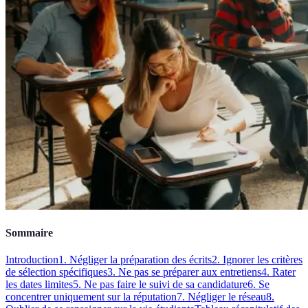
Sommaire
Introduction
1. Négliger la préparation des écrits
2. Ignorer les critères
de sélection spécifiques
3. Ne pas se préparer aux entretiens
4. Rater
les dates limites
5. Ne pas faire le suivi de sa candidature
6. Se
concentrer uniquement sur la réputation
7. Négliger le réseau
8.