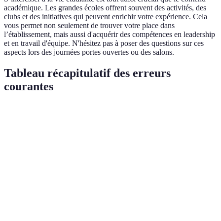
académique. Les grandes écoles offrent souvent des activités, des
clubs et des initiatives qui peuvent enrichir votre expérience. Cela
vous permet non seulement de trouver votre place dans
l’établissement, mais aussi d'acquérir des compétences en leadership
et en travail d'équipe. N'hésitez pas à poser des questions sur ces
aspects lors des journées portes ouvertes ou des salons.
Tableau récapitulatif des erreurs
courantes
Erreur courante
Conséquence
Solution recommandée
Négliger la
Rédiger plusieurs
Documentation
préparation des
versions et demander
faible
écrits
des retours
Ignorer les
Lire attentivement les
Non-
critères de
exigences de chaque
conformité
sélection
école