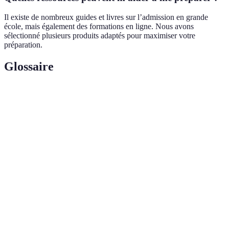
Il existe de nombreux guides et livres sur l’admission en grande
école, mais également des formations en ligne. Nous avons
sélectionné plusieurs produits adaptés pour maximiser votre
préparation.
Glossaire
Terme
Définition
Ensemble des documents et dossiers soumis par un
Candidature
candidat pour entrer dans une grande école.
Séance durant laquelle le candidat est évalué,
Entretien
souvent en face à face, par un jury d'admission.
Ensemble des connexions professionnelles et
Réseau
personnelles pouvant offrir des opportunités et du
soutien.