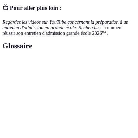
📺 Pour aller plus loin :
Regardez les vidéos sur YouTube concernant la préparation à un
entretien d'admission en grande école. Recherche :
"comment
réussir son entretien d'admission grande école 2026"*.
Glossaire
Terme
Définition
Évaluation formelle des candidats pour entrer dans
Entretien
une grande école, où leurs compétences et
d’admission
motivations sont examinées.
Langage
Communication non verbale à travers des gestes,
corporel
des expressions faciales et la posture.
Analyse de son parcours académique et
Bilan
professionnel pour identifier points forts et axes
personnel