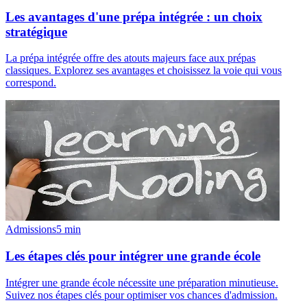
Les avantages d'une prépa intégrée : un choix
stratégique
La prépa intégrée offre des atouts majeurs face aux prépas
classiques. Explorez ses avantages et choisissez la voie qui vous
correspond.
Admissions
5
min
Les étapes clés pour intégrer une grande école
Intégrer une grande école nécessite une préparation minutieuse.
Suivez nos étapes clés pour optimiser vos chances d'admission.