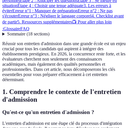
personnel
Étape 2 : Anticiper les questions
Étape 3 : Se mettre en
situation
Étape 4 : Choisir une tenue adéquate
3. Les erreurs à
éviter
Erreur n°1 : Manquer de préparation
Erreur n°2 : Ne pas
s'écouter
Erreur n°3 : Négliger le langage corporel
4. Checklist avant
de partir
5. Ressources supplémentaires
📺 Pour aller plus loin
:
Glossaire
FAQ
Sommaire
(
18
sections
)
Réussir son entretien d'admission dans une grande école est un enjeu
crucial pour tous les candidats qui aspirent à intégrer des
établissements prestigieux. En 2026, la concurrence reste forte, et les
évaluateurs cherchent non seulement des connaissances
académiques, mais également des qualités personnelles et
professionnelles. Dans cet article, nous décomposerons les clés
essentielles pour vous préparer efficacement à cet entretien
déterminant.
1. Comprendre le contexte de l'entretien
d'admission
Qu'est-ce qu'un entretien d'admission ?
L'entretien d'admission est une étape clé du processus d'intégration