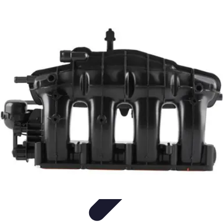
Guide Grandes Écoles
Admission et Préparation
Préparation et Stratégie
Formations
Choix
de l'école
Guides
Guide Grandes Écoles