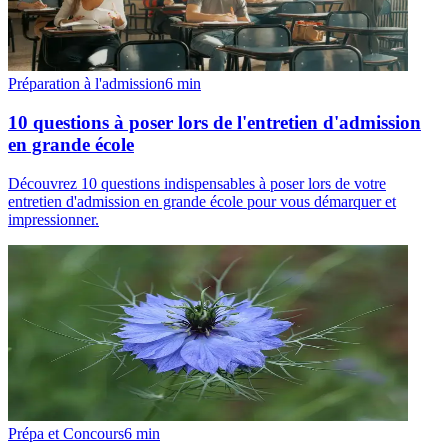
Préparation à l'admission
6
min
10 questions à poser lors de l'entretien d'admission
en grande école
Découvrez 10 questions indispensables à poser lors de votre
entretien d'admission en grande école pour vous démarquer et
impressionner.
Prépa et Concours
6
min