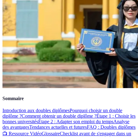
Sommaire
Introduction aux doubles diplômes
Pourquoi choisir un double
diplôme ?
Comment obtenir un double diplôme ?
Étape 1 : Choisir les
bonnes universités
Étape 2 : Adapter son emploi du temps
Analyse
des avantages
Tendances actuelles et futures
FAQ : Doubles diplômes
📺 Ressource Vidéo
Glossaire
Checklist avant de s'engager dans un