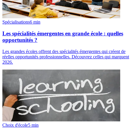
Spécialisations
6
min
Les spécialités émergentes en grande école : quelles
opportunités ?
Les grandes écoles offrent des spécialités émergentes qui créent de
réelles opportunités professionnelles. Découvrez celles qui marquent
2026.
Choix d'école
5
min