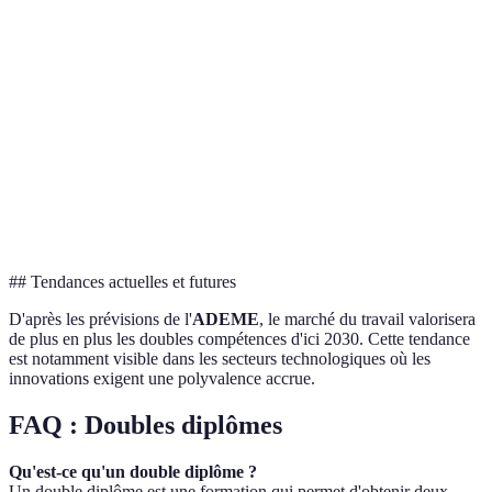
Employabilité
Plus de choix
diplôme
d'opportunités
supérieur
Double
Supérieur de
Salaire
Moyen
diplôme
20%
optimisé
Double
Communauté
Ample réseau
Réseautage
diplôme
limitée
international
préféré
## Tendances actuelles et futures
D'après les prévisions de l'
ADEME
, le marché du travail valorisera
de plus en plus les doubles compétences d'ici 2030. Cette tendance
est notamment visible dans les secteurs technologiques où les
innovations exigent une polyvalence accrue.
FAQ : Doubles diplômes
Qu'est-ce qu'un double diplôme ?
Un double diplôme est une formation qui permet d'obtenir deux