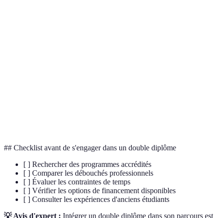
Terme
Définition
Double
Formation permettant d'obtenir deux diplômes
diplôme
distincts.
Master of Business Administration, un diplôme
MBA
reconnu en gestion et management.
Campus
Organisation qui facilite les études en France pour les
France
étudiants étrangers.
## Checklist avant de s'engager dans un double diplôme
[ ] Rechercher des programmes accrédités
[ ] Comparer les débouchés professionnels
[ ] Évaluer les contraintes de temps
[ ] Vérifier les options de financement disponibles
[ ] Consulter les expériences d'anciens étudiants
💡 Avis d'expert :
Intégrer un double diplôme dans son parcours est