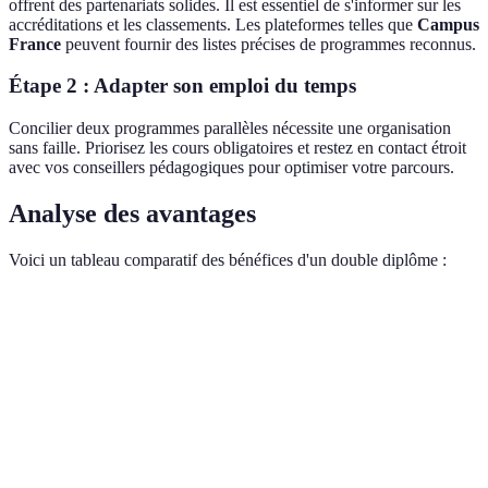
offrent des partenariats solides. Il est essentiel de s'informer sur les
accréditations et les classements. Les plateformes telles que
Campus
France
peuvent fournir des listes précises de programmes reconnus.
Étape 2 : Adapter son emploi du temps
Concilier deux programmes parallèles nécessite une organisation
sans faille. Priorisez les cours obligatoires et restez en contact étroit
avec vos conseillers pédagogiques pour optimiser votre parcours.
Analyse des avantages
Voici un tableau comparatif des bénéfices d'un double diplôme :
Critère
Simple diplôme
Double diplôme
Verdict
Double
Limitées à un
Variées,
Compétences
diplôme
domaine
interdisciplinaires
recomma
Double
Moins