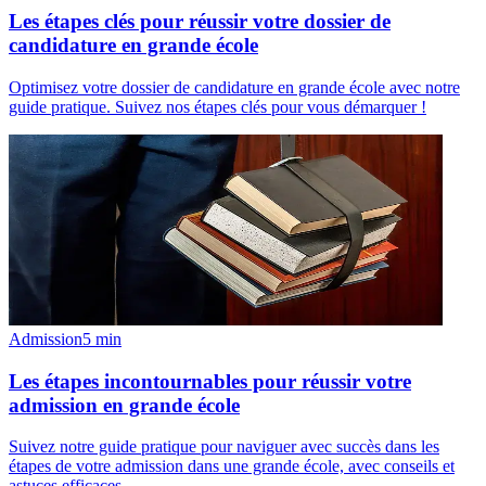
Les étapes clés pour réussir votre dossier de
candidature en grande école
Optimisez votre dossier de candidature en grande école avec notre
guide pratique. Suivez nos étapes clés pour vous démarquer !
Admission
5
min
Les étapes incontournables pour réussir votre
admission en grande école
Suivez notre guide pratique pour naviguer avec succès dans les
étapes de votre admission dans une grande école, avec conseils et
astuces efficaces.