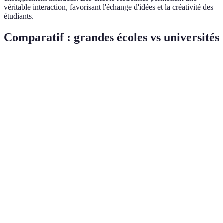
véritable interaction, favorisant l'échange d'idées et la créativité des
étudiants.
Comparatif : grandes écoles vs universités
Critères
Grandes écoles
Universités
Verdict
Grandes
écoles
Sélectivité
Très élevée
Modérée
gagnantes
pour
l'académique
Grandes
Réseautage
Fort
Modéré
écoles
pour
les carrières
Grandes
écoles
Orientée
Pédagogie
Théorique
préparent