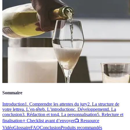
Sommaire
Introduction
1. Comprendre les attentes du jury
2. La structure de
votre lettre
a. L’en-tête
b. L’introduction
c. Développement
d. La
conclusion
3. Rédaction et ton
4. La personnalisation
5. Relecture et
finalisation
⭐ Checklist avant d’envoyer
📺 Ressource
Vidéo
Glossaire
FAQ
Conclusion
Produits recommandés