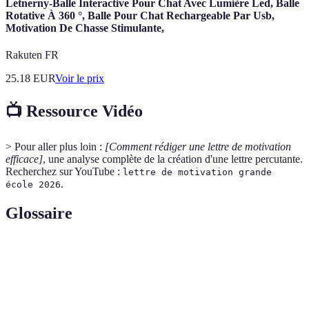
Letnerny-Balle Interactive Pour Chat Avec Lumière Led, Balle
Rotative À 360 °, Balle Pour Chat Rechargeable Par Usb,
Motivation De Chasse Stimulante,
Rakuten FR
25.18
EUR
Voir le prix
📺 Ressource Vidéo
> Pour aller plus loin :
[Comment rédiger une lettre de motivation
efficace]
, une analyse complète de la création d'une lettre percutante.
Recherchez sur YouTube :
lettre de motivation grande
.
école 2026
Glossaire
Terme
Définition
Lettre de
Document présentant vos motivations et
motivation
expériences pour une candidature.