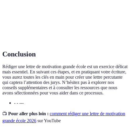
Ensemble des documents soumis pour postuler
Candidature
à un établissement.
Adaptation de la lettre en fonction des
Personnalisation
spécificités de l'établissement visé.
Conclusion
Rédiger une lettre de motivation grande école est un exercice délicat
mais essentiel. En suivant ces étapes, et en pratiquant votre écriture,
vous aurez toutes les clés en main pour créer une lettre percutante
qui captera l’attention des jurys. N’hésitez pas à explorer nos
conseils supplémentaires et à consulter les ressources que nous
avons sélectionnées pour vous aider dans ce processus.
- - ---
📺
Pour aller plus loin :
comment rédiger une lettre de motivation
grande école 2026
sur YouTube