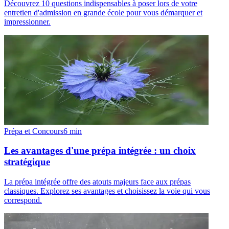
Découvrez 10 questions indispensables à poser lors de votre
entretien d'admission en grande école pour vous démarquer et
impressionner.
Prépa et Concours
6
min
Les avantages d'une prépa intégrée : un choix
stratégique
La prépa intégrée offre des atouts majeurs face aux prépas
classiques. Explorez ses avantages et choisissez la voie qui vous
correspond.