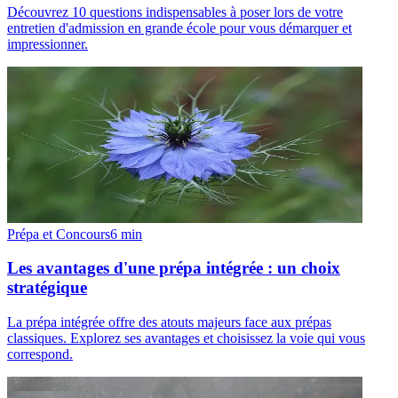
Découvrez 10 questions indispensables à poser lors de votre
entretien d'admission en grande école pour vous démarquer et
impressionner.
Prépa et Concours
6
min
Les avantages d'une prépa intégrée : un choix
stratégique
La prépa intégrée offre des atouts majeurs face aux prépas
classiques. Explorez ses avantages et choisissez la voie qui vous
correspond.