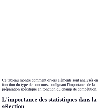
Critère
Concours Artistique
Concours Scientifique
Créativité
Très important
Modérément important
Innovation
Important
Très important
Modérément
Performances
Modérément important
important
Rigueur
Peu important
Très important
Ce tableau montre comment divers éléments sont analysés en
fonction du type de concours, soulignant l'importance de la
préparation spécifique en fonction du champ de compétition.
L'importance des statistiques dans la
sélection