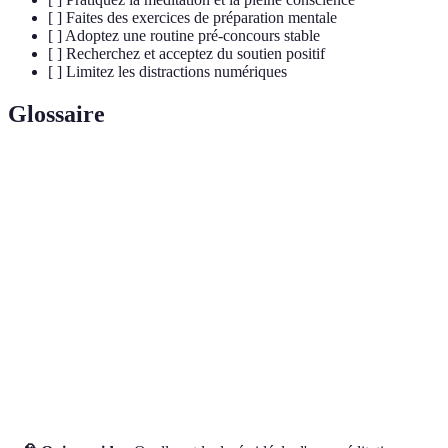
[ ] Faites des exercices de préparation mentale
[ ] Adoptez une routine pré-concours stable
[ ] Recherchez et acceptez du soutien positif
[ ] Limitez les distractions numériques
Glossaire
Terme
Définition
Réaction du corps face à une situation difficile ou
Stress
dangereuse
Pleine
Technique de méditation axée sur la conscience de
conscience
l'instant présent
Visualisation
Pratique mentale consistant à imaginer des
positive
scénarios réussis pour renforcer la confiance