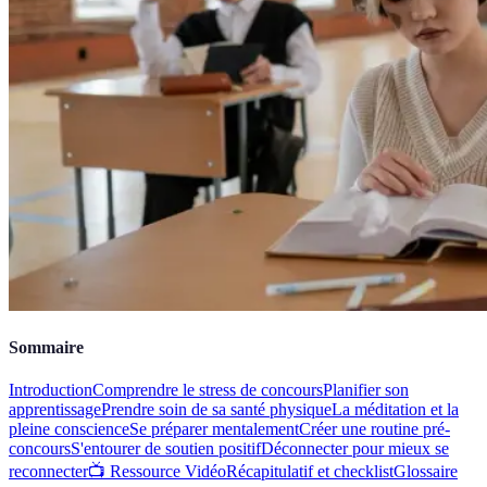
Sommaire
Introduction
Comprendre le stress de concours
Planifier son
apprentissage
Prendre soin de sa santé physique
La méditation et la
pleine conscience
Se préparer mentalement
Créer une routine pré-
concours
S'entourer de soutien positif
Déconnecter pour mieux se
reconnecter
📺 Ressource Vidéo
Récapitulatif et checklist
Glossaire