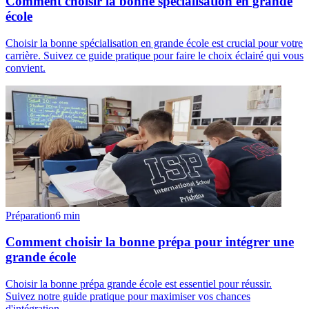
Comment choisir la bonne spécialisation en grande
école
Choisir la bonne spécialisation en grande école est crucial pour votre
carrière. Suivez ce guide pratique pour faire le choix éclairé qui vous
convient.
Préparation
6
min
Comment choisir la bonne prépa pour intégrer une
grande école
Choisir la bonne prépa grande école est essentiel pour réussir.
Suivez notre guide pratique pour maximiser vos chances
d'intégration.