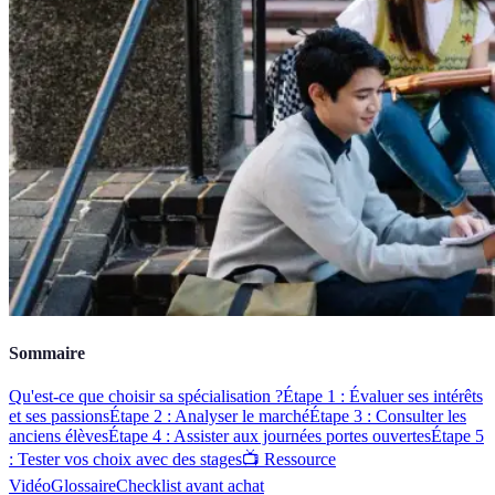
Sommaire
Qu'est-ce que choisir sa spécialisation ?
Étape 1 : Évaluer ses intérêts
et ses passions
Étape 2 : Analyser le marché
Étape 3 : Consulter les
anciens élèves
Étape 4 : Assister aux journées portes ouvertes
Étape 5
: Tester vos choix avec des stages
📺 Ressource
Vidéo
Glossaire
Checklist avant achat