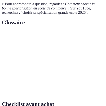
> Pour approfondir la question, regardez :
Comment choisir la
bonne spécialisation en école de commerce ?
Sur YouTube,
recherchez : "choisir sa spécialisation grande école 2026".
Glossaire
Terme
Définition
Choix d'un domaine précis de compétence au sein
Spécialisation
de son cursus académique.
Portefeuille
Ensemble des capacités et connaissances acquises
de
à travers les études et expériences
compétences
professionnelles.
Réseau
Ensemble de contacts qui peuvent aider dans le
professionnel
développement de carrière.
Checklist avant achat