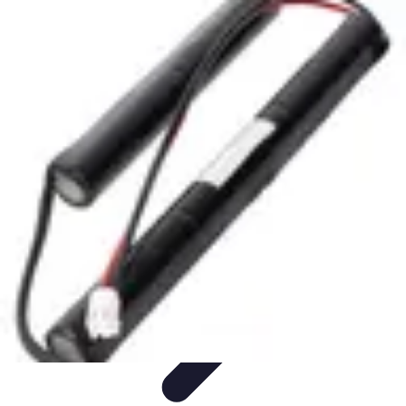
Guide Grandes Écoles
Admission et Préparation
Préparation et Stratégie
Formations
Choix
de l'école
Guides
Guide Grandes Écoles