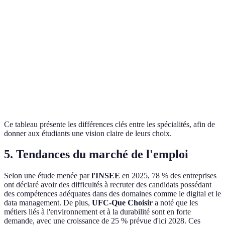
Débouchés
RH, consulting
Analytique,
Niveau de
Moyen
Élevé
technicité
Durée des
études
2 ans
3 ans
nécessaires
Ce tableau présente les différences clés entre les spécialités, afin de
donner aux étudiants une vision claire de leurs choix.
5. Tendances du marché de l'emploi
Selon une étude menée par
l'INSEE
en 2025, 78 % des entreprises
ont déclaré avoir des difficultés à recruter des candidats possédant
des compétences adéquates dans des domaines comme le digital et le
data management. De plus,
UFC-Que Choisir
a noté que les
métiers liés à l'environnement et à la durabilité sont en forte
demande, avec une croissance de 25 % prévue d'ici 2028. Ces