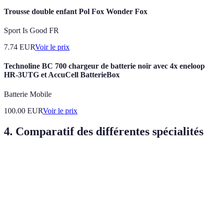
Trousse double enfant Pol Fox Wonder Fox
Sport Is Good FR
7.74
EUR
Voir le prix
Technoline BC 700 chargeur de batterie noir avec 4x eneloop
HR-3UTG et AccuCell BatterieBox
Batterie Mobile
100.00
EUR
Voir le prix
4. Comparatif des différentes spécialités
Critères
Management des Humanités Digitales
Data Scienc
Emploi
après
Elevé
Très élevé
diplôme