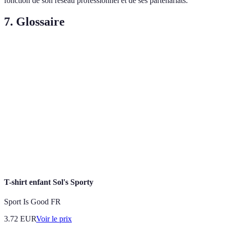
fonction de son réseau professionnel et de ses partenariats.
7. Glossaire
Terme
Définition
Spécialité
Domaine d'étude spécifique au sein d'un cursus.
Domaine qui utilise des méthodes statistiques et
Data Science
informatiques pour analyser des données.
Approche qui cherche à répondre aux besoins
Développement
du présent sans compromettre les capacités des
Durable
futures générations.
T-shirt enfant Sol's Sporty
Sport Is Good FR
3.72
EUR
Voir le prix