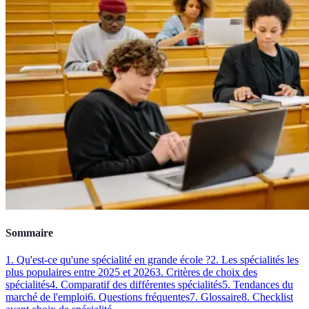
Sommaire
1. Qu'est-ce qu'une spécialité en grande école ?
2. Les spécialités les
plus populaires entre 2025 et 2026
3. Critères de choix des
spécialités
4. Comparatif des différentes spécialités
5. Tendances du
marché de l'emploi
6. Questions fréquentes
7. Glossaire
8. Checklist