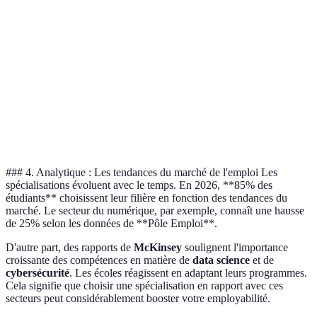
Marketing et
Chargé de
Marché
et
communication
communication
concurrentiel
innovation
Finance et
Analyste
Forte
Stress élevé
comptabilité
financier
demande
Technologies
Évolution
Nécessite des
Ingénieur
de
rapide du
compétences
informatique
l'information
secteur
techniques
### 4. Analytique : Les tendances du marché de l'emploi Les
spécialisations évoluent avec le temps. En 2026, **85% des
étudiants** choisissent leur filière en fonction des tendances du
marché. Le secteur du numérique, par exemple, connaît une hausse
de 25% selon les données de **Pôle Emploi**.
D'autre part, des rapports de
McKinsey
soulignent l'importance
croissante des compétences en matière de
data science
et de
cybersécurité
. Les écoles réagissent en adaptant leurs programmes.
Cela signifie que choisir une spécialisation en rapport avec ces
secteurs peut considérablement booster votre employabilité.