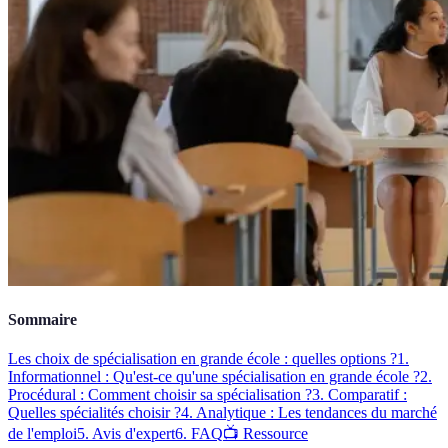
Sommaire
Les choix de spécialisation en grande école : quelles options ?
1.
Informationnel : Qu'est-ce qu'une spécialisation en grande école ?
2.
Procédural : Comment choisir sa spécialisation ?
3. Comparatif :
Quelles spécialités choisir ?
4. Analytique : Les tendances du marché
de l'emploi
5. Avis d'expert
6. FAQ
📺 Ressource