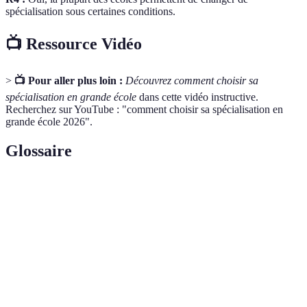
spécialisation sous certaines conditions.
📺 Ressource Vidéo
>
📺 Pour aller plus loin :
Découvrez comment choisir sa
spécialisation en grande école
dans cette vidéo instructive.
Recherchez sur YouTube : "comment choisir sa spécialisation en
grande école 2026".
Glossaire
Terme
Définition
Focalisation sur un domaine précis d'étude ou
Spécialisation
d'activité.
Capacité à maîtriser plusieurs compétences ou
Polyvalence
domaines.