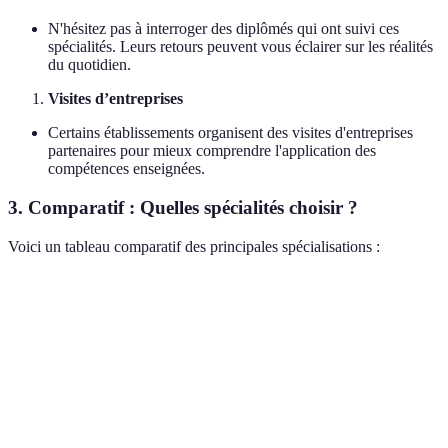
N'hésitez pas à interroger des diplômés qui ont suivi ces
spécialités. Leurs retours peuvent vous éclairer sur les réalités
du quotidien.
Visites d’entreprises
Certains établissements organisent des visites d'entreprises
partenaires pour mieux comprendre l'application des
compétences enseignées.
3. Comparatif : Quelles spécialités choisir ?
Voici un tableau comparatif des principales spécialisations :
Spécialité
Débouchés
Avantages
Inconvénients
Demande
Management et
Consultant,
Grande
intellectuelle
stratégie
manager
polyvalence
élevée
Créativité