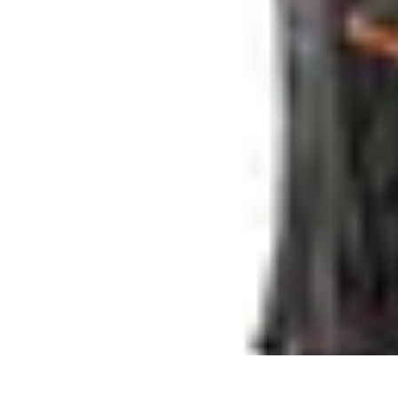
Guide Grandes Écoles
Admission et Préparation
Préparation et Stratégie
Formations
Choix de l
Guide Grandes Écoles