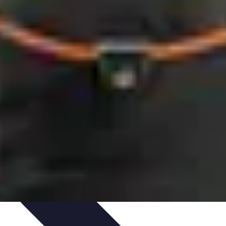
'école
Guides