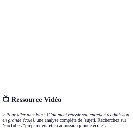
Terme
Définition
Pitch
Un discours concis et convaincant sur soi-même.
personnel
Méthode
Technique pour structurer des réponses à des questions
STAR
comportementales.
Langage
Comportement non verbal, comme le contact visuel et
non
la posture, qui communique son état d'esprit.
verbal
📺 Ressource Vidéo
>
Pour aller plus loin :
[Comment réussir son entretien d'admission
en grande école]
, une analyse complète de [sujet]. Recherchez sur
YouTube : "préparer entretien admission grande école".