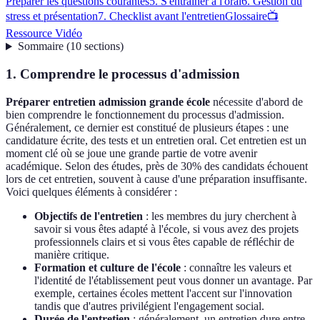
Préparer les questions courantes
5. S'entraîner à l'oral
6. Gestion du
stress et présentation
7. Checklist avant l'entretien
Glossaire
📺
Ressource Vidéo
Sommaire
(
10
sections
)
1. Comprendre le processus d'admission
Préparer entretien admission grande école
nécessite d'abord de
bien comprendre le fonctionnement du processus d'admission.
Généralement, ce dernier est constitué de plusieurs étapes : une
candidature écrite, des tests et un entretien oral. Cet entretien est un
moment clé où se joue une grande partie de votre avenir
académique. Selon des études, près de 30% des candidats échouent
lors de cet entretien, souvent à cause d'une préparation insuffisante.
Voici quelques éléments à considérer :
Objectifs de l'entretien
: les membres du jury cherchent à
savoir si vous êtes adapté à l'école, si vous avez des projets
professionnels clairs et si vous êtes capable de réfléchir de
manière critique.
Formation et culture de l'école
: connaître les valeurs et
l'identité de l'établissement peut vous donner un avantage. Par
exemple, certaines écoles mettent l'accent sur l'innovation
tandis que d'autres privilégient l'engagement social.
Durée de l'entretien
: généralement, un entretien dure entre