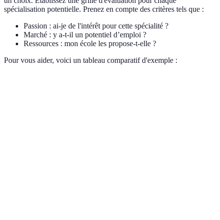
un choix. Établissez une grille d'évaluation pour chaque
spécialisation potentielle. Prenez en compte des critères tels que :
Passion : ai-je de l'intérêt pour cette spécialité ?
Marché : y a-t-il un potentiel d’emploi ?
Ressources : mon école les propose-t-elle ?
Pour vous aider, voici un tableau comparatif d'exemple :
Critère
Spécialisation A
Spécialisation B
Spécialisa
Passion
Élevée
Moyenne
Faible
Marché
Croissant
Stable
Décroissant
Ressources
Fortes
Limitées
Néant