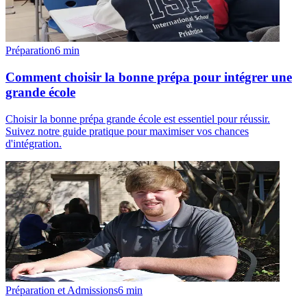
Préparation
6
min
Comment choisir la bonne prépa pour intégrer une
grande école
Choisir la bonne prépa grande école est essentiel pour réussir.
Suivez notre guide pratique pour maximiser vos chances
d'intégration.
Préparation et Admissions
6
min