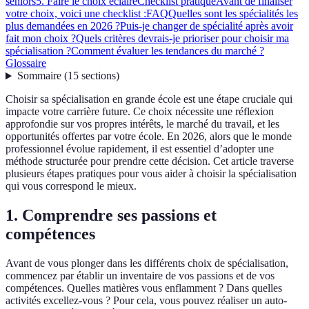
seniors
5. Faire le choix éclairé
Checklist pratique
Avant de finaliser
votre choix, voici une checklist :
FAQ
Quelles sont les spécialités les
plus demandées en 2026 ?
Puis-je changer de spécialité après avoir
fait mon choix ?
Quels critères devrais-je prioriser pour choisir ma
spécialisation ?
Comment évaluer les tendances du marché ?
Glossaire
Sommaire
(
15
sections
)
Choisir sa spécialisation en grande école est une étape cruciale qui
impacte votre carrière future. Ce choix nécessite une réflexion
approfondie sur vos propres intérêts, le marché du travail, et les
opportunités offertes par votre école. En 2026, alors que le monde
professionnel évolue rapidement, il est essentiel d’adopter une
méthode structurée pour prendre cette décision. Cet article traverse
plusieurs étapes pratiques pour vous aider à choisir la spécialisation
qui vous correspond le mieux.
1. Comprendre ses passions et
compétences
Avant de vous plonger dans les différents choix de spécialisation,
commencez par établir un inventaire de vos passions et de vos
compétences. Quelles matières vous enflamment ? Dans quelles
activités excellez-vous ? Pour cela, vous pouvez réaliser un auto-