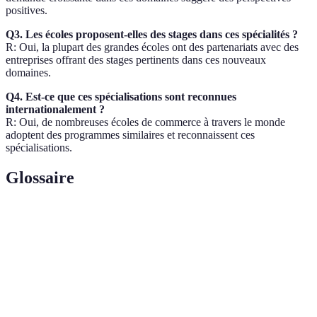
positives.
Q3. Les écoles proposent-elles des stages dans ces spécialités ?
R: Oui, la plupart des grandes écoles ont des partenariats avec des
entreprises offrant des stages pertinents dans ces nouveaux
domaines.
Q4. Est-ce que ces spécialisations sont reconnues
internationalement ?
R: Oui, de nombreuses écoles de commerce à travers le monde
adoptent des programmes similaires et reconnaissent ces
spécialisations.
Glossaire
Terme
Définition
Domaine qui utilise des méthodes, des algorithmes
Data
et des systèmes pour analyser des données et en
Science
tirer des insights.
Leadership
Capacité à gérer des équipes et des projets en