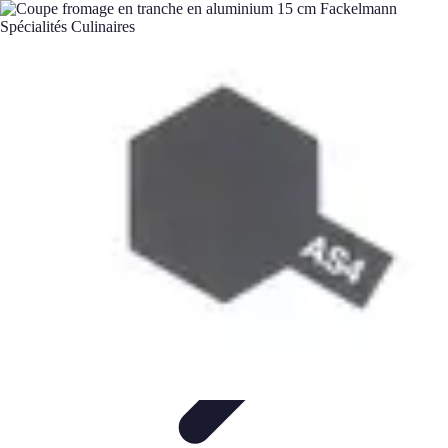
Guide Grandes Écoles
Admission et Préparation
Préparation et Stratégie
Formations
Choix
de l'école
Guides
Guide Grandes Écoles