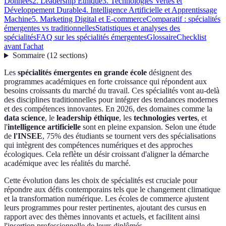
Données
2. Leadership Éthique
3. Technologies Vertes et
Développement Durable
4. Intelligence Artificielle et Apprentissage
Machine
5. Marketing Digital et E-commerce
Comparatif : spécialités
émergentes vs traditionnelles
Statistiques et analyses des
spécialités
FAQ sur les spécialités émergentes
Glossaire
Checklist
avant l'achat
Sommaire
(
12
sections
)
Les
spécialités émergentes en grande école
désignent des
programmes académiques en forte croissance qui répondent aux
besoins croissants du marché du travail. Ces spécialités vont au-delà
des disciplines traditionnelles pour intégrer des tendances modernes
et des compétences innovantes. En 2026, des domaines comme la
data science
, le
leadership éthique
, les
technologies vertes
, et
l'
intelligence artificielle
sont en pleine expansion. Selon une étude
de
l'INSEE
, 75% des étudiants se tournent vers des spécialisations
qui intègrent des compétences numériques et des approches
écologiques. Cela reflète un désir croissant d'aligner la démarche
académique avec les réalités du marché.
Cette évolution dans les choix de spécialités est cruciale pour
répondre aux défis contemporains tels que le changement climatique
et la transformation numérique. Les écoles de commerce ajustent
leurs programmes pour rester pertinentes, ajoutant des cursus en
rapport avec des thèmes innovants et actuels, et facilitent ainsi
l'insertion professionnelle de leurs diplômés.